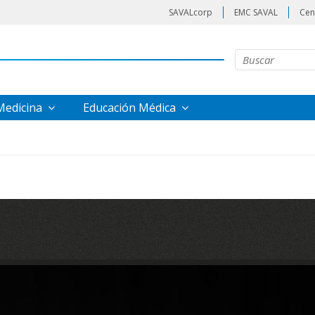
SAVALcorp
EMC SAVAL
Cen
 Medicina
Educación Médica