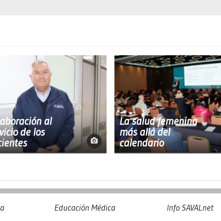
aboración al
La salud femenina
vicio de los
más allá del
ientes
calendario
na
Educación Médica
Info SAVALnet