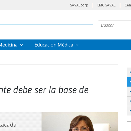
SAVALcorp
EMC SAVAL
Cen
 Medicina
Educación Médica
nte debe ser la base de
stacada