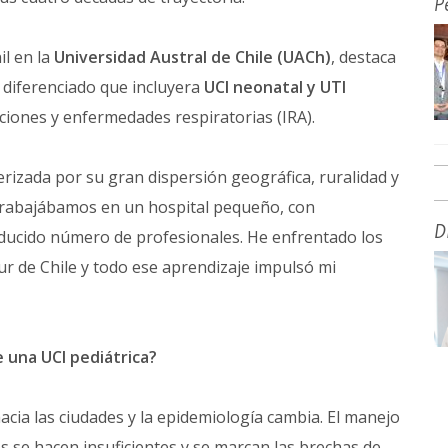
P
il en la
Universidad Austral de Chile (UACh)
, destaca
o diferenciado que incluyera
UCI neonatal y UTI
ecciones y enfermedades respiratorias (IRA).
rizada por su gran dispersión geográfica, ruralidad y
 Trabajábamos en un hospital pequeño, con
D
educido número de profesionales. He enfrentado los
sur de Chile y todo ese aprendizaje impulsó mi
 una UCI pediátrica?
acia las ciudades y la epidemiología cambia. El manejo
s se hacen insuficientes y se marcan las brechas de