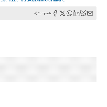
ttps://educomed.cl/diplomado-climaterio/
Compartir