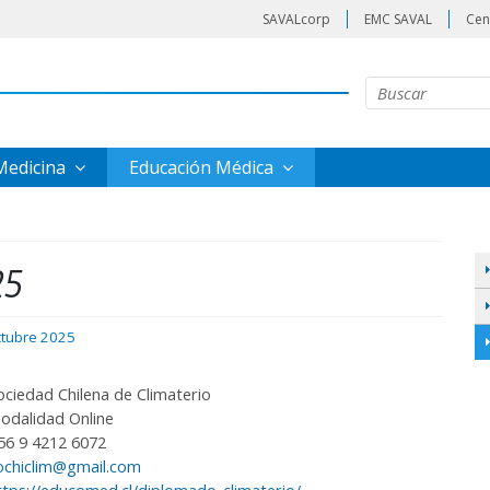
SAVALcorp
EMC SAVAL
Cen
 Medicina
Educación Médica
25
ctubre 2025
ociedad Chilena de Climaterio
odalidad Online
56 9 4212 6072
ochiclim@gmail.com