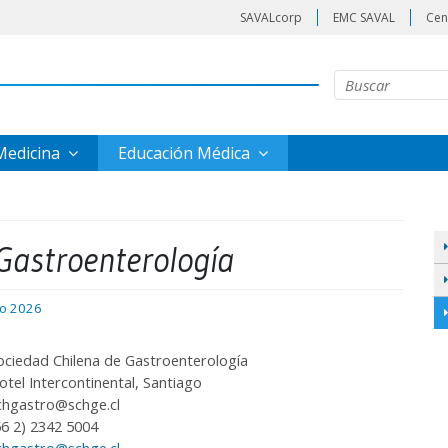
SAVALcorp
EMC SAVAL
Cen
 Medicina
Educación Médica
Gastroenterología
io 2026
ociedad Chilena de Gastroenterología
otel Intercontinental, Santiago
chgastro@schge.cl
56 2) 2342 5004