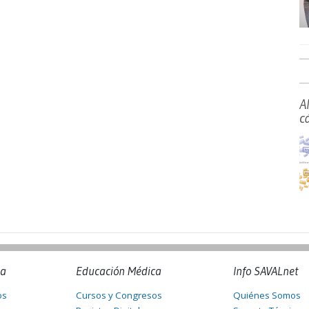
A
c
na
Educación Médica
Info SAVALnet
os
Cursos y Congresos
Quiénes Somos