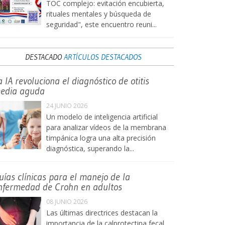
TOC complejo: evitación encubierta,
rituales mentales y búsqueda de
seguridad", este encuentro reuni...
DESTACADO
ARTÍCULOS DESTACADOS
a IA revoluciona el diagnóstico de otitis
edia aguda
24 JUNIO 2026
Un modelo de inteligencia artificial
para analizar vídeos de la membrana
timpánica logra una alta precisión
diagnóstica, superando la...
uías clínicas para el manejo de la
nfermedad de Crohn en adultos
08 JUNIO 2026
Las últimas directrices destacan la
importancia de la calprotectina fecal