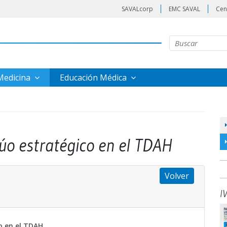
SAVALcorp
EMC SAVAL
Cen
 Medicina
Educación Médica
úo estratégico en el TDAH
Volver
I
o en el TDAH