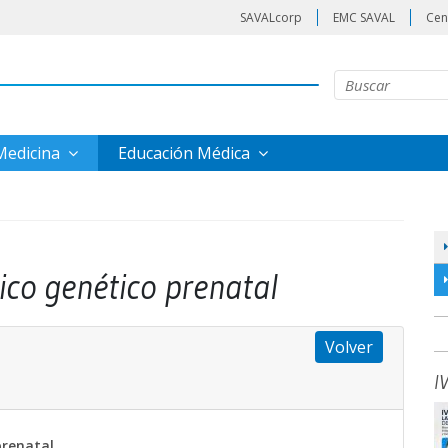
SAVALcorp
EMC SAVAL
Cen
 Medicina
Educación Médica
ico genético prenatal
Volver
I
prenatal