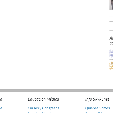
A
c
na
Educación Médica
Info SAVALnet
os
Cursos y Congresos
Quiénes Somos