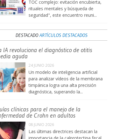
TOC complejo: evitación encubierta,
rituales mentales y búsqueda de
seguridad", este encuentro reuni...
DESTACADO
ARTÍCULOS DESTACADOS
a IA revoluciona el diagnóstico de otitis
edia aguda
24 JUNIO 2026
Un modelo de inteligencia artificial
para analizar vídeos de la membrana
timpánica logra una alta precisión
diagnóstica, superando la...
uías clínicas para el manejo de la
nfermedad de Crohn en adultos
08 JUNIO 2026
Las últimas directrices destacan la
importancia de la calprotectina fecal