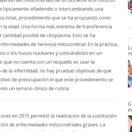
cluyendo las mitocondrias) de un donante a un ovocito
iza típicamente añadiendo o intercambiando una
co total, procedimiento que se ha propuesto como
con la edad. Una forma más extrema de transferencia
 cantidad posible de citoplasma. Esto se ha
enfermedades de herencia mitocondrial. En la práctica,
L
os o los husos nucleares y colocándolos en un
m
o que no cuenta con un respaldo es usar la
 de la infertilidad: no hay pruebas objetivas de que
 motivo de preocupación el que este procedimiento se
mo un servicio clínico de rutina.
G
e
ores en 2015 permitió la realización de la sustitución
nción de enfermedades mitocondriales graves. La