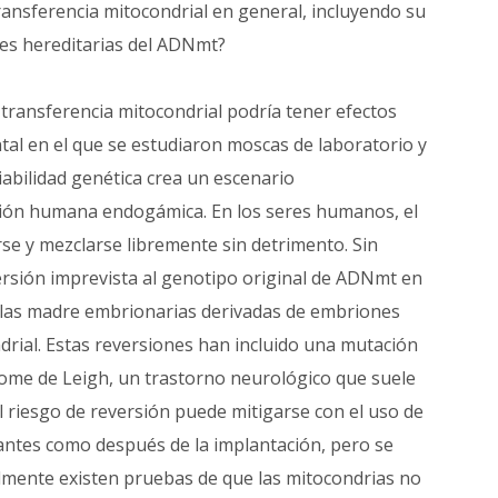
ransferencia mitocondrial en general, incluyendo su
des hereditarias del ADNmt?
 transferencia mitocondrial podría tener efectos
al en el que se estudiaron moscas de laboratorio y
iabilidad genética crea un escenario
ción humana endogámica. En los seres humanos, el
e y mezclarse libremente sin detrimento. Sin
ersión imprevista al genotipo original de ADNmt en
ulas madre embrionarias derivadas de embriones
rial. Estas reversiones han incluido una mutación
ome de Leigh, un trastorno neurológico que suele
l riesgo de reversión puede mitigarse con el uso de
 antes como después de la implantación, pero se
almente existen pruebas de que las mitocondrias no