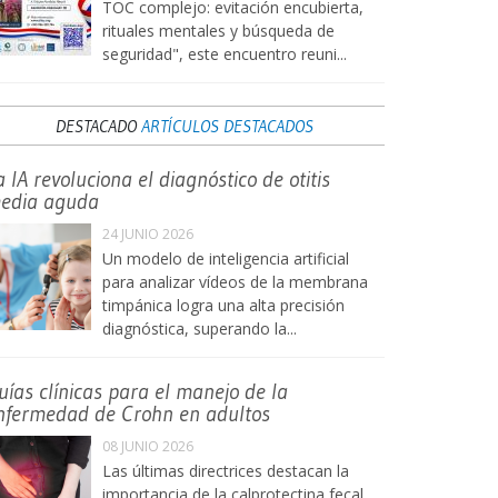
TOC complejo: evitación encubierta,
rituales mentales y búsqueda de
seguridad", este encuentro reuni...
DESTACADO
ARTÍCULOS DESTACADOS
a IA revoluciona el diagnóstico de otitis
edia aguda
24 JUNIO 2026
Un modelo de inteligencia artificial
para analizar vídeos de la membrana
timpánica logra una alta precisión
diagnóstica, superando la...
uías clínicas para el manejo de la
nfermedad de Crohn en adultos
08 JUNIO 2026
Las últimas directrices destacan la
importancia de la calprotectina fecal