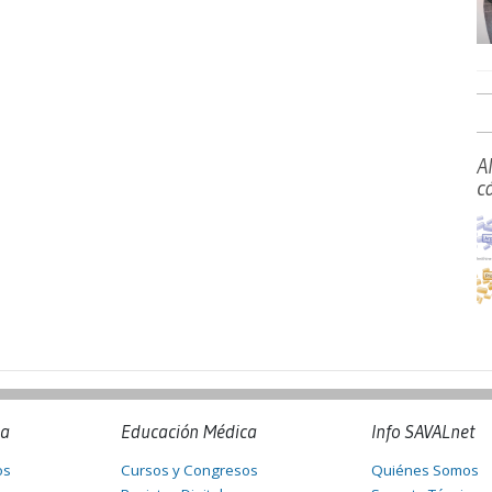
A
c
na
Educación Médica
Info SAVALnet
os
Cursos y Congresos
Quiénes Somos