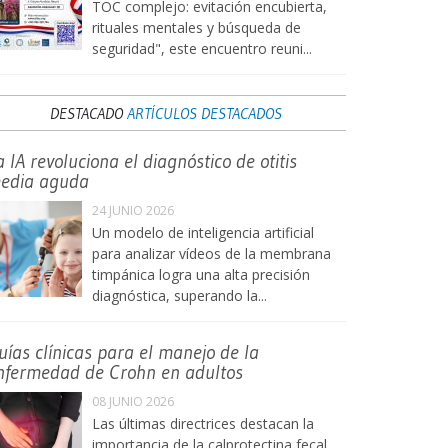
TOC complejo: evitación encubierta,
rituales mentales y búsqueda de
seguridad", este encuentro reuni...
DESTACADO
ARTÍCULOS DESTACADOS
a IA revoluciona el diagnóstico de otitis
edia aguda
24 JUNIO 2026
Un modelo de inteligencia artificial
para analizar vídeos de la membrana
timpánica logra una alta precisión
diagnóstica, superando la...
uías clínicas para el manejo de la
nfermedad de Crohn en adultos
08 JUNIO 2026
Las últimas directrices destacan la
importancia de la calprotectina fecal