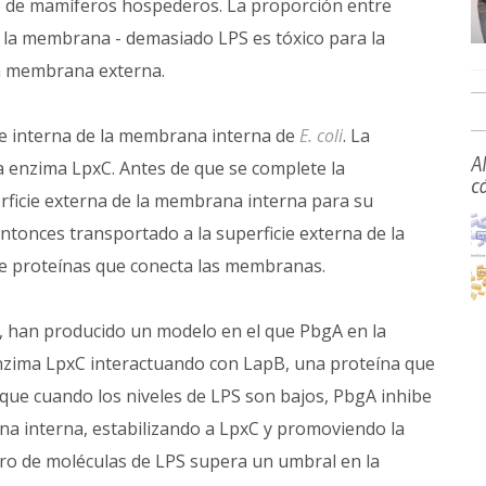
o de mamíferos hospederos. La proporción entre
de la membrana - demasiado LPS es tóxico para la
a membrana externa.
ie interna de la membrana interna de
E. coli
. La
A
a enzima LpxC. Antes de que se complete la
c
perficie externa de la membrana interna para su
ntonces transportado a la superficie externa de la
e proteínas que conecta las membranas.
a, han producido un modelo en el que PbgA en la
nzima LpxC interactuando con LapB, una proteína que
 que cuando los niveles de LPS son bajos, PbgA inhibe
na interna, estabilizando a LpxC y promoviendo la
ero de moléculas de LPS supera un umbral en la