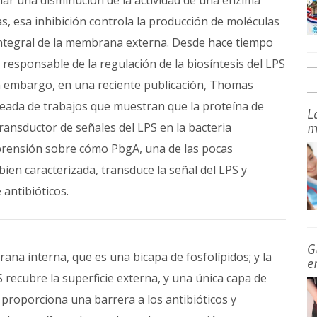
ar una disminución de la actividad de una enzima
as, esa inhibición controla la producción de moléculas
 integral de la membrana externa. Desde hace tiempo
responsable de la regulación de la biosíntesis del LPS
in embargo, en una reciente publicación, Thomas
leada de trabajos que muestran que la proteína de
L
nsductor de señales del LPS en la bacteria
m
mprensión sobre cómo PbgA, una de las pocas
bien caracterizada, transduce la señal del LPS y
 antibióticos.
G
na interna, que es una bicapa de fosfolípidos; y la
e
 recubre la superficie externa, y una única capa de
S proporciona una barrera a los antibióticos y