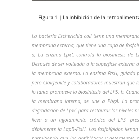
Figura 1 | La inhibición de la retroalimenta
La bacteria Escherichia coli tiene una membran
membrana externa, que tiene una capa de fosfolí
a, La enzima LpxC controla la biosíntesis de LP
Después de ser volteada a la superficie externa
la membrana externa. La enzima FtsH, guiada po
pero Clairfeuille y colaboradores muestran que l
lo tanto promueve la biosíntesis del LPS. b, Cuan
la membrana interna, se une a PbgA. La prote
degradación de LpxC para restaurar los niveles 
lleva a un agotamiento crónico del LPS, pre
débilmente la LapB-FtsH. Los fosfolípidos llena
permitiendo que los antibióticos y detergentes p