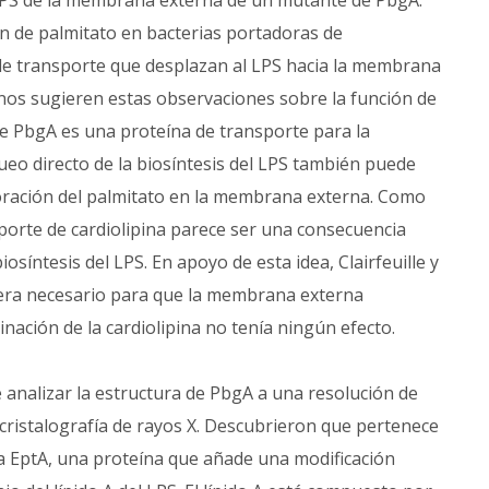
 LPS de la membrana externa de un mutante de PbgA.
 de palmitato en bacterias portadoras de
e transporte que desplazan al LPS hacia la membrana
ué nos sugieren estas observaciones sobre la función de
e PbgA es una proteína de transporte para la
queo directo de la biosíntesis del LPS también puede
poración del palmitato en la membrana externa. Como
nsporte de cardiolipina parece ser una consecuencia
osíntesis del LPS. En apoyo de esta idea, Clairfeuille y
 era necesario para que la membrana externa
inación de la cardiolipina no tenía ningún efecto.
ue analizar la estructura de PbgA a una resolución de
 cristalografía de rayos X. Descubrieron que pertenece
 a EptA, una proteína que añade una modificación