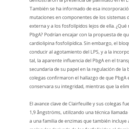
demostraron la presencia de palmitato en el
También se ha informado de esa incorporación
mutaciones en componentes de los sistemas d
externa y a los fosfolípidos lejos de ella. ¿Q
PbgA? Podrían encajar con la propuesta de qu
cardiolipina fosfolipídica. Sin embargo, el blo
conducir al agotamiento del LPS, y a la incor
tal, la aparente influencia del PbgA en el tra
secundaria de su papel en la regulación de la bi
colegas confirmaron el hallazgo de que PbgA
conservara su integridad, mientras que la elim
El avance clave de Clairfeuille y sus colegas f
1,9 ångströms, utilizando una técnica llamada
a una familia de enzimas que también incluye