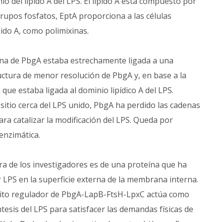
io del lípido A del LPS. El lípido A está compuesto por
grupos fosfatos, EptA proporciona a las células
pido A, como polimixinas.
rna de PbgA estaba estrechamente ligada a una
ctura de menor resolución de PbgA y, en base a la
 que estaba ligada al dominio lipídico A del LPS.
itio cerca del LPS unido, PbgA ha perdido las cadenas
ara catalizar la modificación del LPS. Queda por
enzimática.
a de los investigadores es de una proteína que ha
 LPS en la superficie externa de la membrana interna.
cuito regulador de PbgA-LapB-FtsH-LpxC actúa como
esis del LPS para satisfacer las demandas físicas de