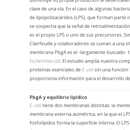
disminuye su propia producción al desencaden
clave de una vía. En el caso de algunas bacteri
de lipopolisacáridos (LPS), que forman parte
se sospecha que la señal de retroalimentación 
es el propio LPS o uno de sus precursores. S
Clairfeuille y colaboradores se suman a una o
membrana PbgA es el -largamente buscado- tra
Escherichia coli
. El estudio amplía nuestra co
proteínas esenciales de
E. coli
sin una función 
proporciona información para el desarrollo de
PbgA y equilibrio lipídico
E. coli
tiene dos membranas distintas: la membra
membrana externa asimétrica, en la que el LPS
fosfolípidos forma la superficie interna. El LP