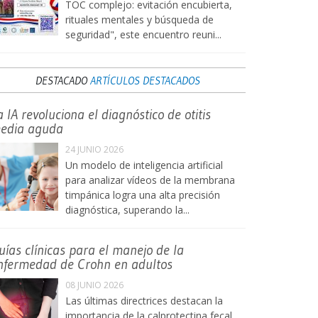
TOC complejo: evitación encubierta,
rituales mentales y búsqueda de
seguridad", este encuentro reuni...
DESTACADO
ARTÍCULOS DESTACADOS
a IA revoluciona el diagnóstico de otitis
edia aguda
24 JUNIO 2026
Un modelo de inteligencia artificial
para analizar vídeos de la membrana
timpánica logra una alta precisión
diagnóstica, superando la...
uías clínicas para el manejo de la
nfermedad de Crohn en adultos
08 JUNIO 2026
Las últimas directrices destacan la
importancia de la calprotectina fecal