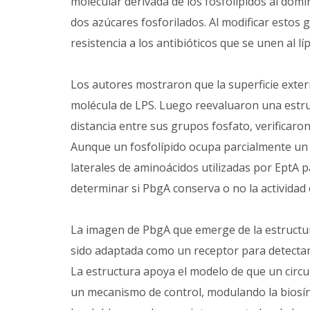
molecular derivada de los fosfolípidos al domin
dos azúcares fosforilados. Al modificar estos 
resistencia a los antibióticos que se unen al lí
Los autores mostraron que la superficie exte
molécula de LPS. Luego reevaluaron una estru
distancia entre sus grupos fosfato, verificaron
Aunque un fosfolípido ocupa parcialmente un s
laterales de aminoácidos utilizadas por EptA p
determinar si PbgA conserva o no la actividad 
La imagen de PbgA que emerge de la estructur
sido adaptada como un receptor para detectar
La estructura apoya el modelo de que un cir
un mecanismo de control, modulando la biosínt