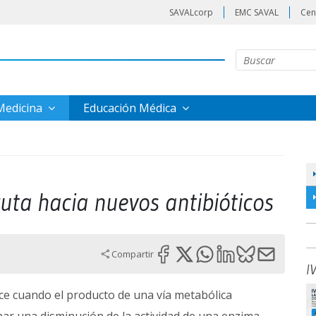
SAVALcorp
EMC SAVAL
Cen
 Medicina
Educación Médica
ruta hacia nuevos antibióticos
Compartir
I
uce cuando el producto de una vía metabólica