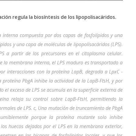
ción regula la biosíntesis de los lipopolisacáridos.
a interna compuesta por dos capas de fosfolípidos y una
pidos y una capa de moléculas de lipopolisacáridos (LPS).
S a partir de los precursores en el citoplasma celular.
 de la membrana interna, el LPS maduro es transportado a
r interacciones con la proteína LapB, degrada a LpxC -
a proteína PbgA inhibe la actividad de la LapB-FtsH, y por
do el exceso de LPS se acumula en la superficie externa de
ína relaja su control sobre LapB-FtsH, permitiendo la
normales de LPS. c, Una mutación de truncamiento de PbgA
sumiblemente porque la proteína mutante solo inhibe
n los huecos dejados por el LPS en la membrana exterior,
enetren en las bicapas de fosfolípidos locales, y que los