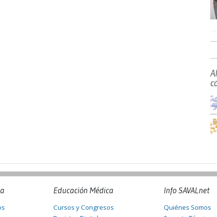
A
c
na
Educación Médica
Info SAVALnet
os
Cursos y Congresos
Quiénes Somos