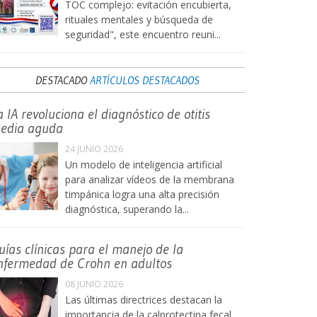
TOC complejo: evitación encubierta,
rituales mentales y búsqueda de
seguridad", este encuentro reuni...
DESTACADO
ARTÍCULOS DESTACADOS
a IA revoluciona el diagnóstico de otitis
edia aguda
24 JUNIO 2026
Un modelo de inteligencia artificial
para analizar vídeos de la membrana
timpánica logra una alta precisión
diagnóstica, superando la...
uías clínicas para el manejo de la
nfermedad de Crohn en adultos
08 JUNIO 2026
Las últimas directrices destacan la
importancia de la calprotectina fecal