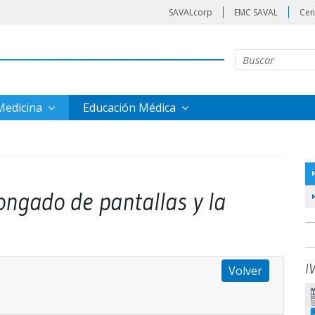
SAVALcorp
EMC SAVAL
Cen
 Medicina
Educación Médica
longado de pantallas y la
I
Volver