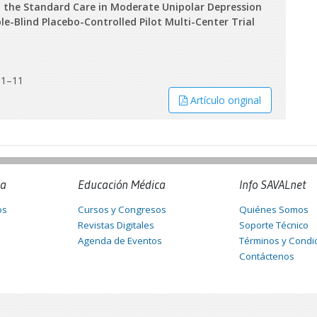
o the Standard Care in Moderate Unipolar Depression
-Blind Placebo-Controlled Pilot Multi-Center Trial
0:1–11
Artículo original
na
Educación Médica
Info SAVALnet
os
Cursos y Congresos
Quiénes Somos
Revistas Digitales
Soporte Técnico
Agenda de Eventos
Términos y Condi
Contáctenos