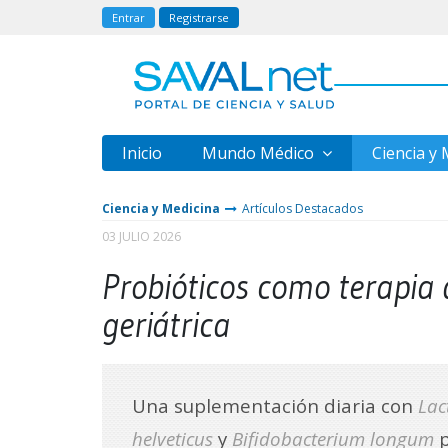
Entrar
Registrarse
Inicio
Mundo Médico
Ciencia y
Ciencia y Medicina
Artículos Destacados
03 JULIO 2026
Probióticos como terapia
geriátrica
Una suplementación diaria con
Lac
helveticus
y
Bifidobacterium longum
p