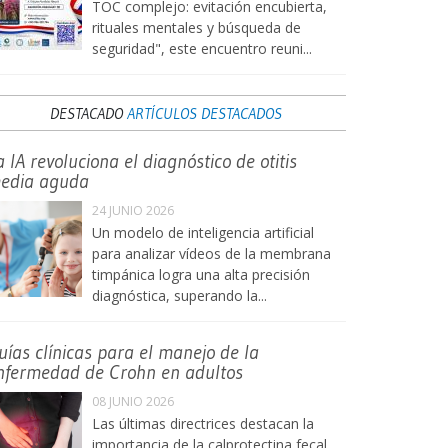
TOC complejo: evitación encubierta,
rituales mentales y búsqueda de
seguridad", este encuentro reuni...
DESTACADO
ARTÍCULOS DESTACADOS
a IA revoluciona el diagnóstico de otitis
edia aguda
24 JUNIO 2026
Un modelo de inteligencia artificial
para analizar vídeos de la membrana
timpánica logra una alta precisión
diagnóstica, superando la...
uías clínicas para el manejo de la
nfermedad de Crohn en adultos
08 JUNIO 2026
Las últimas directrices destacan la
importancia de la calprotectina fecal