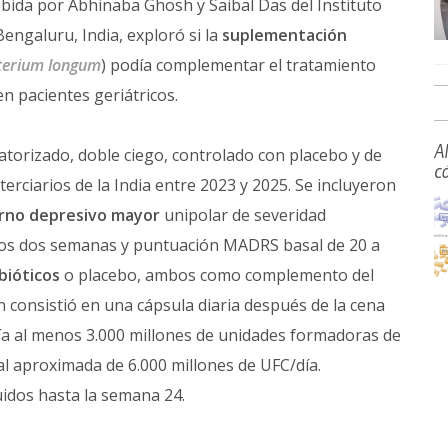
ebida por Abhinaba Ghosh y Saibal Das del Instituto
engaluru, India, exploró si la
suplementación
terium longum
) podía complementar el tratamiento
 pacientes geriátricos.
A
eatorizado, doble ciego, controlado con placebo y de
c
erciarios de la India entre 2023 y 2025. Se incluyeron
rno depresivo mayor
unipolar de severidad
nos dos semanas y puntuación MADRS basal de 20 a
bióticos
o placebo, ambos como complemento del
n consistió en una cápsula diaria después de la cena
a al menos 3.000 millones de unidades formadoras de
al aproximada de 6.000 millones de UFC/día.
uidos hasta la semana 24.