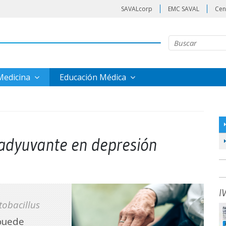
SAVALcorp
EMC SAVAL
Cen
 Medicina
Educación Médica
 adyuvante en depresión
I
tobacillus
uede