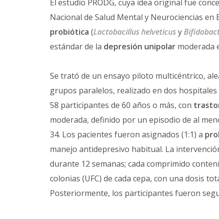
El estudio PRODG, cuya idea original fue conc
Nacional de Salud Mental y Neurociencias en B
probiótica
(
Lactobacillus helveticus
y
Bifidobac
estándar de la
depresión unipolar
moderada en
Se trató de un ensayo piloto multicéntrico, al
grupos paralelos, realizado en dos hospitales t
58 participantes de 60 años o más, con
trasto
moderada, definido por un episodio de al me
34. Los pacientes fueron asignados (1:1) a
pro
manejo antidepresivo habitual. La intervenció
durante 12 semanas; cada comprimido contení
colonias (UFC) de cada cepa, con una dosis tot
Posteriormente, los participantes fueron seg