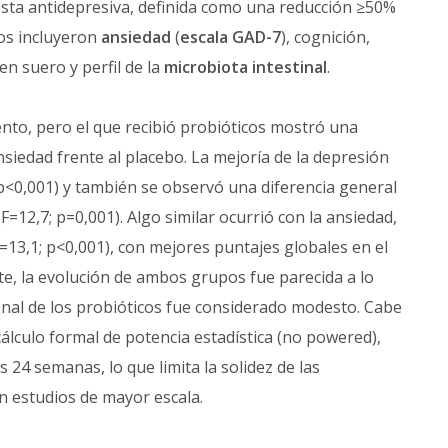
puesta antidepresiva, definida como una reducción ≥50%
ios incluyeron
ansiedad
(
escala GAD-7
), cognición,
en suero y perfil de la
microbiota intestinal
.
to, pero el que recibió probióticos mostró una
nsiedad frente al placebo. La mejoría de la depresión
 p<0,001) y también se observó una diferencia general
F=12,7; p=0,001). Algo similar ocurrió con la ansiedad,
=13,1; p<0,001), con mejores puntajes globales en el
te, la evolución de ambos grupos fue parecida a lo
cional de los probióticos fue considerado modesto. Cabe
cálculo formal de potencia estadística (no powered),
 24 semanas, lo que limita la solidez de las
n estudios de mayor escala.