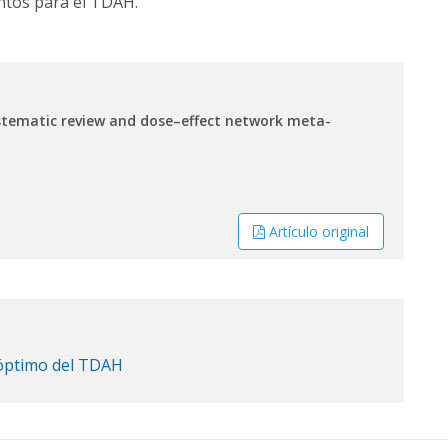
ntos para el TDAH.
stematic review and dose–effect network meta-
Artículo original
 óptimo del TDAH