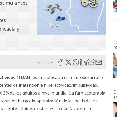
estimulantes
,
tes
ficacia y
L
m
Compartir
actividad (TDAH)
es una afección del neurodesarrollo
entes de inatención e hiperactividad/impulsividad.
G
l 3% de los adultos a nivel mundial. La farmacoterapia
e
, sin embargo, la optimización de las dosis de los
as guías clínicas existentes, lo que favorece la