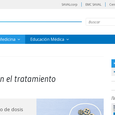
SAVALcorp
EMC SAVAL
Cen
 Medicina
Educación Médica
en el tratamiento
I
o de dosis