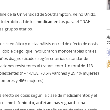
redine de la Universidad de Southampton, Reino Unido,
 tolerabilidad de los
medicamentos para el TDAH
tes grupos etarios.
A
c
 sistemática y metaanálisis en red de efecto de dosis,
, doble ciego, que involucraron monoterapias orales.
años diagnosticados según criterios estándar de
ciones resistentes al tratamiento. Un total de 113
olescentes (n= 14.138; 70,6% varones y 29,4% mujeres)
 hombres y 46% mujeres).
e efecto de dosis según la clase de medicamentos y el
ia de
metilfenidato
,
anfetaminas
y
guanfacina