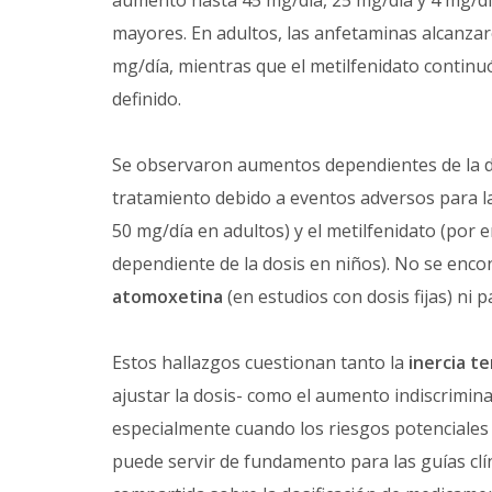
aumentó hasta 45 mg/día, 25 mg/día y 4 mg/día
mayores. En adultos, las anfetaminas alcanzar
mg/día, mientras que el metilfenidato continu
definido.
Se observaron aumentos dependientes de la do
tratamiento debido a eventos adversos para l
50 mg/día en adultos) y el metilfenidato (por 
dependiente de la dosis en niños). No se enco
atomoxetina
(en estudios con dosis fijas) ni p
Estos hallazgos cuestionan tanto la
inercia t
ajustar la dosis- como el aumento indiscrimina
especialmente cuando los riesgos potenciales 
puede servir de fundamento para las guías clín