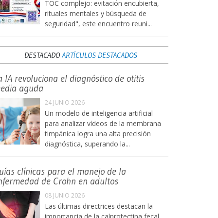
TOC complejo: evitación encubierta,
rituales mentales y búsqueda de
seguridad", este encuentro reuni...
DESTACADO
ARTÍCULOS DESTACADOS
a IA revoluciona el diagnóstico de otitis
edia aguda
24 JUNIO 2026
Un modelo de inteligencia artificial
para analizar vídeos de la membrana
timpánica logra una alta precisión
diagnóstica, superando la...
uías clínicas para el manejo de la
nfermedad de Crohn en adultos
08 JUNIO 2026
Las últimas directrices destacan la
importancia de la calprotectina fecal