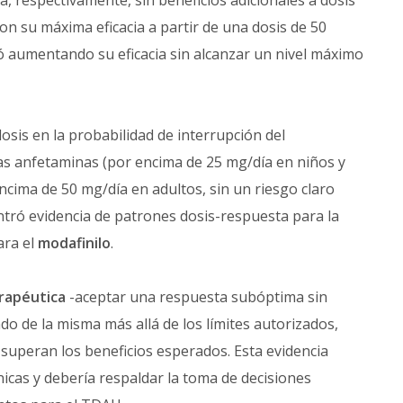
, respectivamente, sin beneficios adicionales a dosis
on su máxima eficacia a partir de una dosis de 50
ó aumentando su eficacia sin alcanzar un nivel máximo
sis en la probabilidad de interrupción del
as anfetaminas (por encima de 25 mg/día en niños y
encima de 50 mg/día en adultos, sin un riesgo claro
ntró evidencia de patrones dosis-respuesta para la
ara el
modafinilo
.
erapéutica
-aceptar una respuesta subóptima sin
do de la misma más allá de los límites autorizados,
superan los beneficios esperados. Esta evidencia
icas y debería respaldar la toma de decisiones