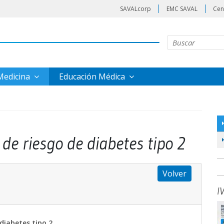
SAVALcorp
EMC SAVAL
Cen
 Medicina
Educación Médica
de riesgo de diabetes tipo 2
Volver
I
diabetes tipo 2