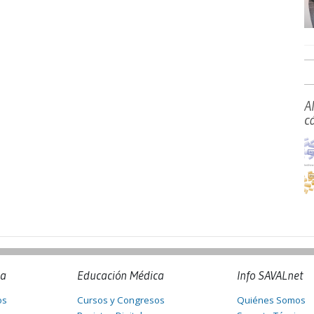
A
c
na
Educación Médica
Info SAVALnet
os
Cursos y Congresos
Quiénes Somos