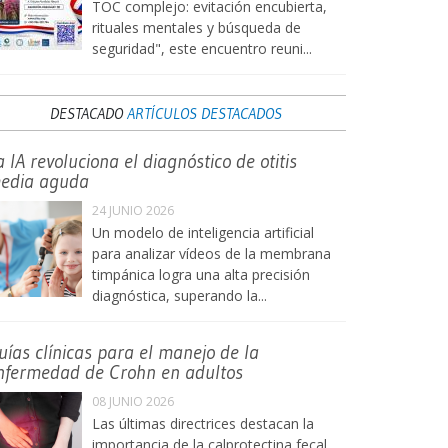
TOC complejo: evitación encubierta,
rituales mentales y búsqueda de
seguridad", este encuentro reuni...
DESTACADO
ARTÍCULOS DESTACADOS
a IA revoluciona el diagnóstico de otitis
edia aguda
24 JUNIO 2026
Un modelo de inteligencia artificial
para analizar vídeos de la membrana
timpánica logra una alta precisión
diagnóstica, superando la...
uías clínicas para el manejo de la
nfermedad de Crohn en adultos
08 JUNIO 2026
Las últimas directrices destacan la
importancia de la calprotectina fecal