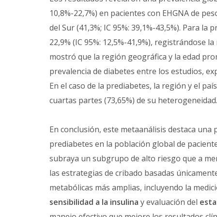
10,8%-22,7%) en pacientes con EHGNA de peso
del Sur (41,3%; IC 95%: 39,1%-43,5%). Para la 
22,9% (IC 95%: 12,5%-41,9%), registrándose la 
mostró que la región geográfica y la edad pro
prevalencia de diabetes entre los estudios, ex
En el caso de la prediabetes, la región y el pa
cuartas partes (73,65%) de su heterogeneidad
En conclusión, este metaanálisis destaca una p
prediabetes en la población global de pacien
subraya un subgrupo de alto riesgo que a me
las estrategias de cribado basadas únicamente
metabólicas más amplias, incluyendo la medici
sensibilidad a la insulina
y evaluación del
esta
manejo efectivo que mejore los resultados clín