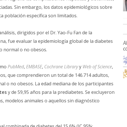
ciadas. Sin embargo, los datos epidemiológicos sobre
ta población específica son limitados.
nálisis, dirigidos por el Dr. Yao-Fu Fan de la
a, fue evaluar la epidemiología global de la diabetes
A
c
o normal o no obesos.
como
PubMed
,
EMBASE
,
Cochrane Library
y
Web of Science
,
ios, que comprendieron un total de 146.714 adultos,
l o no obesos. La edad mediana de los participantes
tes
y de 59,95 años para la prediabetes. Se excluyeron
, modelos animales o aquellos sin diagnóstico
al combinada de diabetes del 15,6% (IC 95%: