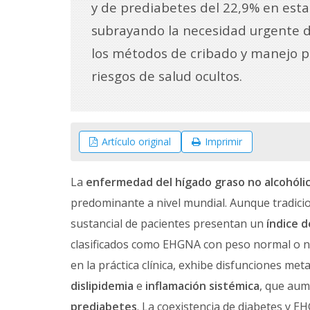
y de prediabetes del 22,9% en esta
subrayando la necesidad urgente 
los métodos de cribado y manejo p
riesgos de salud ocultos.
Artículo original
Imprimir
La
enfermedad del hígado graso no alcohóli
predominante a nivel mundial. Aunque tradici
sustancial de pacientes presentan un
índice d
clasificados como EHGNA con peso normal o 
en la práctica clínica, exhibe disfunciones met
dislipidemia
e
inflamación sistémica
, que aum
prediabetes
. La coexistencia de diabetes y E