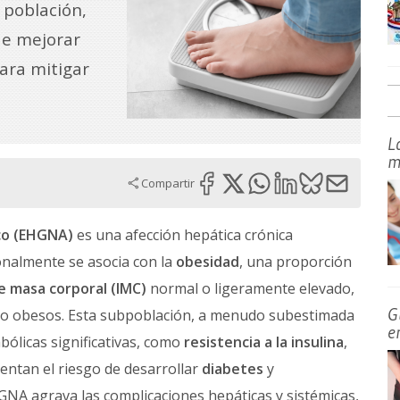
 población,
de mejorar
ara mitigar
L
m
Compartir
co (EHGNA)
es una afección hepática crónica
onalmente se asocia con la
obesidad
, una proporción
e masa corporal (IMC)
normal o ligeramente elevado,
G
no obesos. Esta subpoblación, a menudo subestimada
e
abólicas significativas, como
resistencia a la insulina
,
entan el riesgo de desarrollar
diabetes
y
HGNA agrava las complicaciones hepáticas y sistémicas,