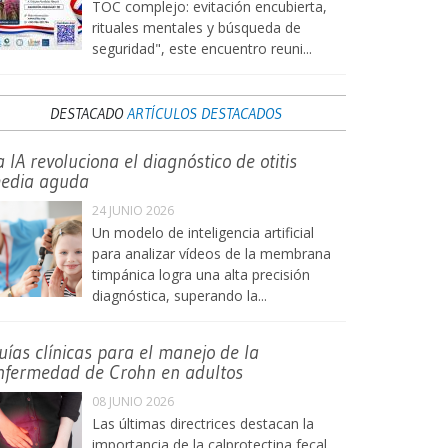
TOC complejo: evitación encubierta,
rituales mentales y búsqueda de
seguridad", este encuentro reuni...
DESTACADO
ARTÍCULOS DESTACADOS
a IA revoluciona el diagnóstico de otitis
edia aguda
24 JUNIO 2026
Un modelo de inteligencia artificial
para analizar vídeos de la membrana
timpánica logra una alta precisión
diagnóstica, superando la...
uías clínicas para el manejo de la
nfermedad de Crohn en adultos
08 JUNIO 2026
Las últimas directrices destacan la
importancia de la calprotectina fecal