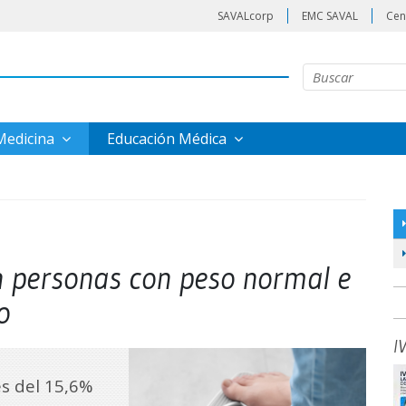
SAVALcorp
EMC SAVAL
Cen
 Medicina
Educación Médica
n personas con peso normal e
o
I
es del 15,6%