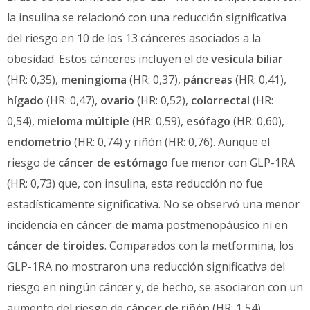
la insulina se relacionó con una reducción significativa
del riesgo en 10 de los 13 cánceres asociados a la
obesidad. Estos cánceres incluyen el de
vesícula biliar
(HR: 0,35),
meningioma
(HR: 0,37),
páncreas
(HR: 0,41),
hígado
(HR: 0,47),
ovario
(HR: 0,52),
colorrectal
(HR:
0,54),
mieloma múltiple
(HR: 0,59),
esófago
(HR: 0,60),
endometrio
(HR: 0,74) y riñón (HR: 0,76). Aunque el
riesgo de
cáncer de estómago
fue menor con GLP-1RA
(HR: 0,73) que, con insulina, esta reducción no fue
estadísticamente significativa. No se observó una menor
incidencia en
cáncer de mama
postmenopáusico ni en
cáncer de tiroides
. Comparados con la metformina, los
GLP-1RA no mostraron una reducción significativa del
riesgo en ningún cáncer y, de hecho, se asociaron con un
aumento del riesgo de
cáncer de riñón
(HR: 1,54).