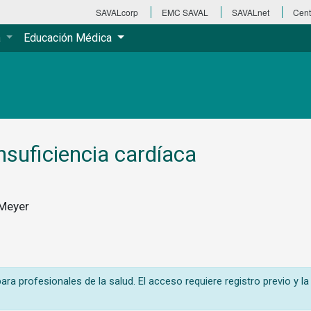
SAVALcorp
EMC SAVAL
SAVALnet
Cent
a
Educación Médica
nsuficiencia cardíaca
 Meyer
ra profesionales de la salud. El acceso requiere registro previo y la 