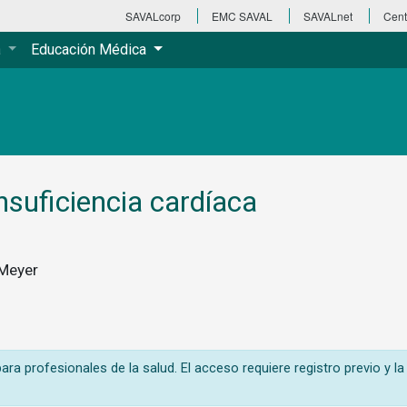
SAVALcorp
EMC SAVAL
SAVALnet
Cent
a
Educación Médica
nsuficiencia cardíaca
 Meyer
ra profesionales de la salud. El acceso requiere registro previo y la 