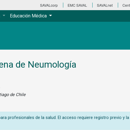
SAVALcorp
EMC SAVAL
SAVALnet
Cent
a
Educación Médica
lena de Neumología
a
tiago de Chile
ra profesionales de la salud. El acceso requiere registro previo y la 