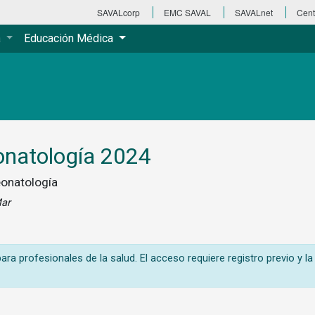
SAVALcorp
EMC SAVAL
SAVALnet
Cent
a
Educación Médica
onatología 2024
eonatología
Mar
ra profesionales de la salud. El acceso requiere registro previo y la 