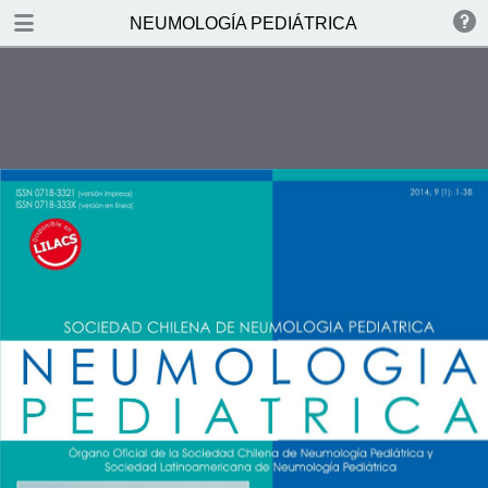
DOWNLOAD
NEUMOLOGÍA PEDIÁTRICA
NEUMOLOG.pdf
5.4 MB
TABLE OF CONTENTS
_GoBack