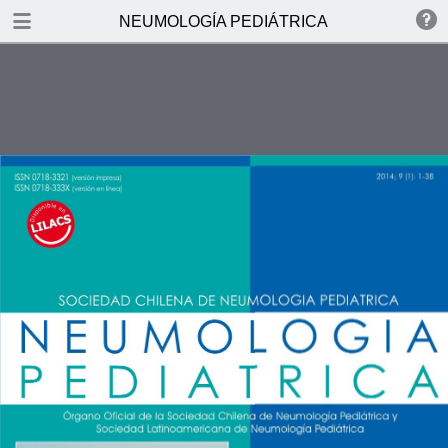
DOWNLOAD
NEUMOLOGÍA PEDIÁTRICA
NEUMOLOG.pdf
5.4 MB
TABLE OF CONTENTS
_GoBack