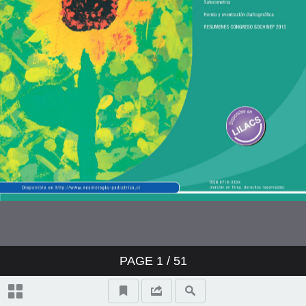
PAGE
1
/ 51