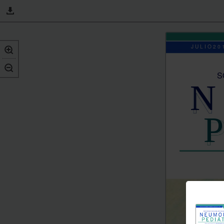
J U L I O 2 0
S
N 
P