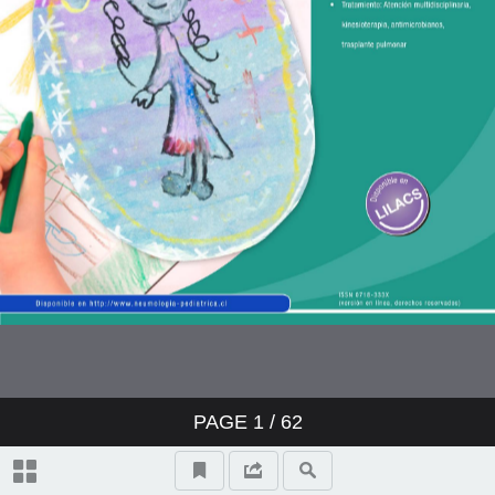
PAGE
1
/ 62