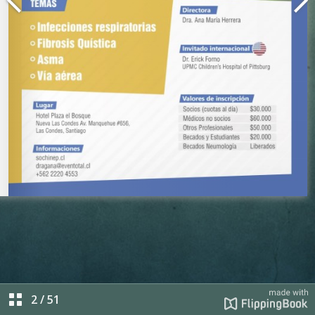
2
/
51