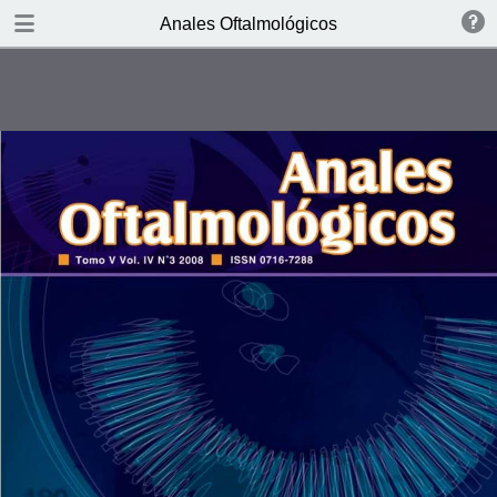
DOWNLOAD
Anales Oftalmológicos
X5458 MOXOF REV.pdf
0.93 MB