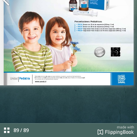
89
/
89