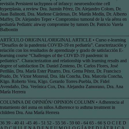
revisión Persistent tachypnea of infancy: neuroendocrine cell
hyperplasia, a review Dra. Jazmín Pérez, Dr. Alejandro Colom, Dr.
Juan Balinotti, Dra. Marlene Cárdenas, Dr. Martín Medín, Dr. Alberto
Maffey, Dr. Alejandro Teper • Compromiso tumoral de la vía aérea en
pediatría Pediatric airway compromise by tumors Dr. Patricio Varela
Balbontin
................................................................................................................
ARTÍCULO ORIGINAL/ORIGINAL ARTICLE • Curso e-learning
“Desafíos de la pandemia COVID-19 en pediatría”. Caracterización y
relación con los resultados de aprendizaje y grado de satisfacción E-
learning course “Challenges of the COVID-19 pandemic in
pediatrics”. Characterization and relationship with learning results and
degree of satisfaction Dr. Daniel Zenteno, Dr. Carlos Flores, José
Perillán, Dra. María Ester Pizarro, Dra. Gema Pérez, Dr. Francisco
Prado, Dr. Víctor Monreal, Dra. Ida Concha, Dra. Marcela Concha,
Klgo. Roberto Vera, Klgo. Gerardo Torres-Puebla, Dr. Fidel
Avendaño, Dra. Verónica Cox, Dra. Alejandra Zamorano, Dra. Ana
María Herrera
...............................................................................................................
COLUMNA DE OPINIÓN/ OPINION COLUMN • Adherencia al
tratamiento del asma en niños Adherence to asthma treatment in
children Dra. Ana María Herrera
................................................................................................................
36 39 - 40 41 -45 46 - 51 52 - 55 56 - 59 60 - 64 65 - 66 S O C I E D
A D C H I L E N A D E N E U M O L O G Í A P E D I ÁT R I C A