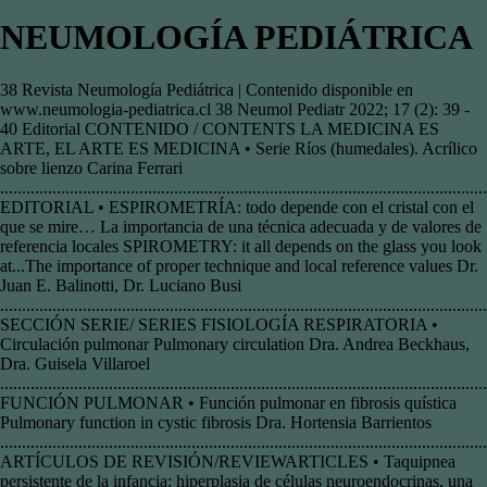
NEUMOLOGÍA PEDIÁTRICA
38 Revista Neumología Pediátrica | Contenido disponible en
www.neumologia-pediatrica.cl 38 Neumol Pediatr 2022; 17 (2): 39 -
40 Editorial CONTENIDO / CONTENTS LA MEDICINA ES
ARTE, EL ARTE ES MEDICINA • Serie Ríos (humedales). Acrílico
sobre lienzo Carina Ferrari
................................................................................................................
EDITORIAL • ESPIROMETRÍA: todo depende con el cristal con el
que se mire… La importancia de una técnica adecuada y de valores de
referencia locales SPIROMETRY: it all depends on the glass you look
at...The importance of proper technique and local reference values Dr.
Juan E. Balinotti, Dr. Luciano Busi
................................................................................................................
SECCIÓN SERIE/ SERIES FISIOLOGÍA RESPIRATORIA •
Circulación pulmonar Pulmonary circulation Dra. Andrea Beckhaus,
Dra. Guisela Villaroel
................................................................................................................
FUNCIÓN PULMONAR • Función pulmonar en fibrosis quística
Pulmonary function in cystic fibrosis Dra. Hortensia Barrientos
...............................................................................................................
ARTÍCULOS DE REVISIÓN/REVIEWARTICLES • Taquipnea
persistente de la infancia: hiperplasia de células neuroendocrinas, una