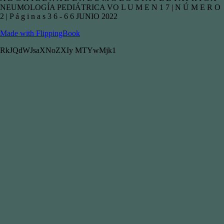
NEUMOLOGÍA PEDIÁTRICA VO L U M E N 1 7 | N Ú M E R O
2 | P á g i n a s 3 6 - 6 6 JUNIO 2022
Made with FlippingBook
RkJQdWJsaXNoZXIy MTYwMjk1