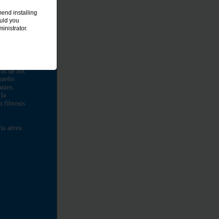
end installing
ould you
inistrator.
as de los
 sueño.
antes.
 la
n fibrosis
ía aérea.