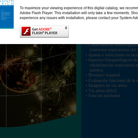
To maximize your viewing experience of this digital catalog, we recomm
Adobe Flash Player. This installation will only take a few moments. Sh
experience any issues with installation, please contact your System Adm
contenido
• Editorial
• Consecuencias neurocognitiv
trastornos respiratorios del
• Apneas e infecciones en lact
• Aspectos fisiopatológicos de
rehabilitación respiratoria e
quística.
• Bronquio traqueal.
• Evaluación funcional de la v
• Imágenes en vía aérea.
• Vía aérea difícil.
• Función pulmonar.