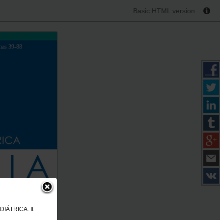
Basic HTML version
nas 39-88
DIÁTRICA. It