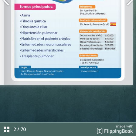
2
/
70