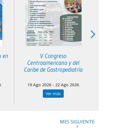
n en
V Congreso
XVI Curso 
Centroamericano y del
Filial S
Caribe de Gastropediatría
6
19 Ago 2026 - 22 Ago 2026
20 Ago 202
Ver más
Ve
MES SIGUIENTE