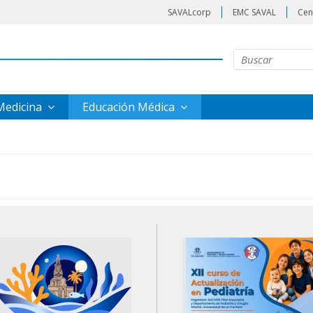
SAVALcorp
EMC SAVAL
Cen
 Medicina
Educación Médica