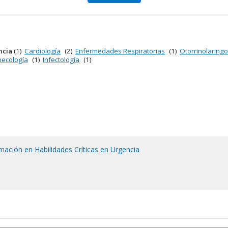
ncia
(1)
Cardiología
(2)
Enfermedades Respiratorias
(1)
Otorrinolaringo
necología
(1)
Infectología
(1)
ción en Habilidades Críticas en Urgencia