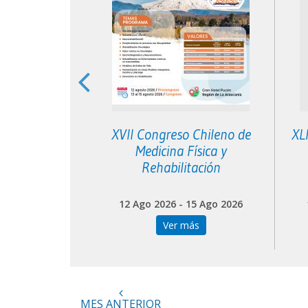
 Neurología
XVII Congreso Chileno de
XL
toria
Medicina Física y
Rehabilitación
 05 Sep 2026
12 Ago 2026 - 15 Ago 2026
más
Ver más
MES ANTERIOR