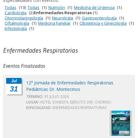
Especialidades con eventos:
Todas
(13)
Todas
(1)
Nutrición
(1)
Medicina de Urgencia
(1)
Cardiología
(2)
Enfermedades Respiratorias
(1)
Otorrinolaringología
(1)
Neurología
(1)
Gastroenterología
(1)
Oftalmología
(1)
Medicina Familiar
(1)
Obstetricia y Ginecología
(1)
Infectología
(1)
Enfermedades Respiratorias
Eventos Finalizados
Jul
12° Jornada de Enfermedades Respiratorias
31
Pediátricas Dr. Montecinos
TÉRMINO:
31 JULIO 2026
LUGAR:
HOTEL SONESTA, EJÉRCITO 395, OSORNO.
ESPECIALIDAD:
ENFERMEDADES RESPIRATORIAS