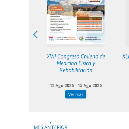
 Neurología
XVII Congreso Chileno de
XL
toria
Medicina Física y
Rehabilitación
 05 Sep 2026
12 Ago 2026 - 15 Ago 2026
más
Ver más
MES ANTERIOR