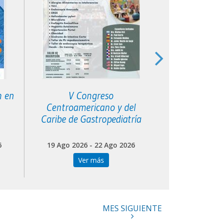
n en
V Congreso
XVI Curso 
Centroamericano y del
Filial S
Caribe de Gastropediatría
6
19 Ago 2026 - 22 Ago 2026
20 Ago 202
Ver más
Ve
MES SIGUIENTE