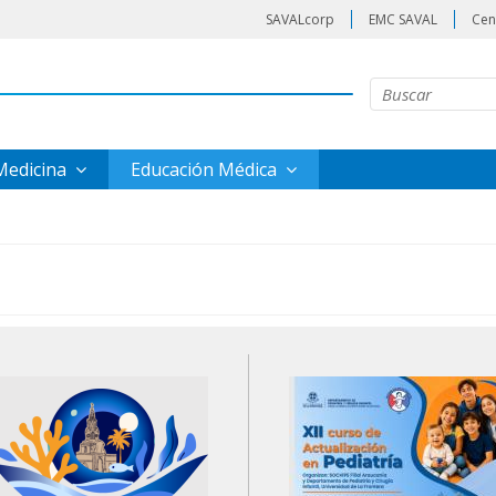
SAVALcorp
EMC SAVAL
Cen
 Medicina
Educación Médica