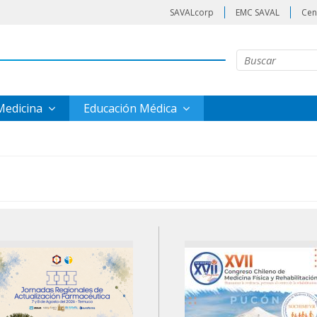
SAVALcorp
EMC SAVAL
Cen
 Medicina
Educación Médica