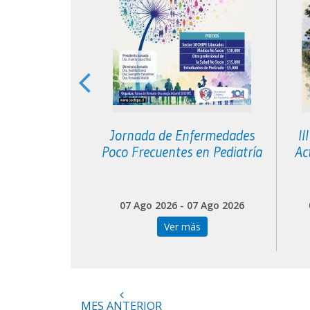
greso de
Jornada de Enfermedades
II
l Cono Sur
Poco Frecuentes en Pediatría
Ac
 04 Sep 2026
07 Ago 2026 - 07 Ago 2026
más
Ver más
MES ANTERIOR