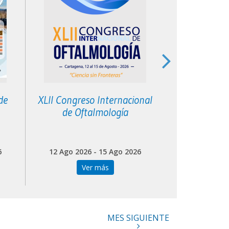
de
XLII Congreso Internacional
XII Curso de 
de Oftalmología
Ped
6
12 Ago 2026 - 15 Ago 2026
18 Ago 202
Ver más
Ve
MES SIGUIENTE