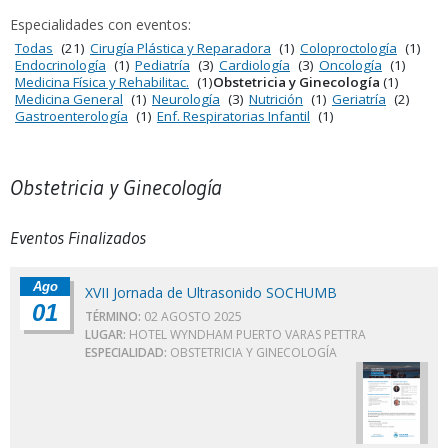
Especialidades con eventos:
Todas
(21)
Cirugía Plástica y Reparadora
(1)
Coloproctología
(1)
Endocrinología
(1)
Pediatría
(3)
Cardiología
(3)
Oncología
(1)
Medicina Física y Rehabilitac.
(1)
Obstetricia y Ginecología
(1)
Medicina General
(1)
Neurología
(3)
Nutrición
(1)
Geriatría
(2)
Gastroenterología
(1)
Enf. Respiratorias Infantil
(1)
Obstetricia y Ginecología
Eventos Finalizados
Ago
XVII Jornada de Ultrasonido SOCHUMB
01
TÉRMINO:
02 AGOSTO 2025
LUGAR:
HOTEL WYNDHAM PUERTO VARAS PETTRA
ESPECIALIDAD:
OBSTETRICIA Y GINECOLOGÍA