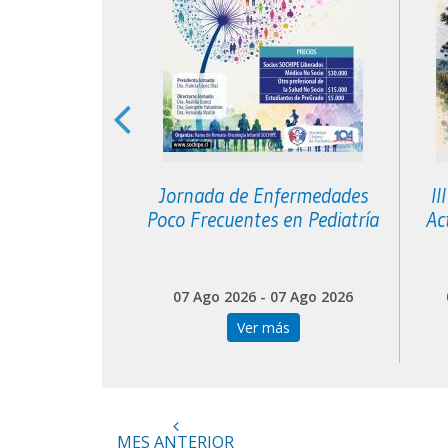
greso de
Jornada de Enfermedades
II
l Cono Sur
Poco Frecuentes en Pediatría
Ac
 04 Sep 2026
07 Ago 2026 - 07 Ago 2026
más
Ver más
MES ANTERIOR