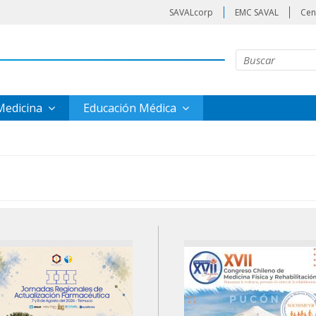
SAVALcorp
EMC SAVAL
Cen
 Medicina
Educación Médica