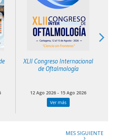
de
XLII Congreso Internacional
XII Curso de 
de Oftalmología
Ped
6
12 Ago 2026 - 15 Ago 2026
18 Ago 202
Ver más
Ve
MES SIGUIENTE