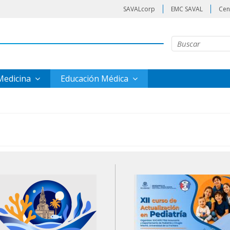
SAVALcorp
EMC SAVAL
Cen
 Medicina
Educación Médica