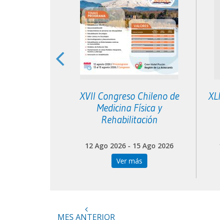
 Neurología
XVII Congreso Chileno de
XL
toria
Medicina Física y
Rehabilitación
 05 Sep 2026
12 Ago 2026 - 15 Ago 2026
más
Ver más
MES ANTERIOR