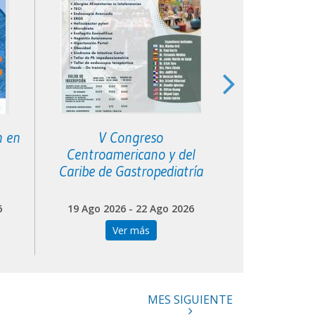
n en
V Congreso
XVI Curso 
Centroamericano y del
Filial S
Caribe de Gastropediatría
6
19 Ago 2026 - 22 Ago 2026
20 Ago 202
Ver más
Ve
MES SIGUIENTE